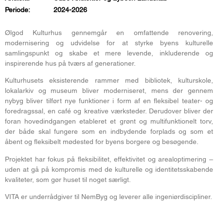
Periode:
2024-2026
Ølgod Kulturhus gennemgår en omfattende renovering,
modernisering og udvidelse for at styrke byens kulturelle
samlingspunkt og skabe et mere levende, inkluderende og
inspirerende hus på tværs af generationer.
Kulturhusets eksisterende rammer med bibliotek, kulturskole,
lokalarkiv og museum bliver moderniseret, mens der gennem
nybyg bliver tilført nye funktioner i form af en fleksibel teater- og
foredragssal, en café og kreative værksteder. Derudover bliver der
foran hovedindgangen etableret et grønt og multifunktionelt torv,
der både skal fungere som en indbydende forplads og som et
åbent og fleksibelt mødested for byens borgere og besøgende.
Projektet har fokus på fleksibilitet, effektivitet og arealoptimering –
uden at gå på kompromis med de kulturelle og identitetsskabende
kvaliteter, som gør huset til noget særligt.
VITA er underrådgiver til NemByg og leverer alle ingeniørdiscipliner.