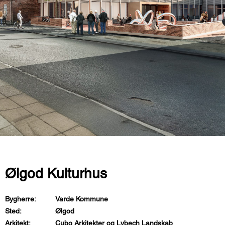
Ølgod Kulturhus
Bygherre:
Varde Kommune
Sted:
Ølgod
Arkitekt:
Cubo Arkitekter og Lybech Landskab