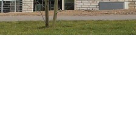
ngdomsboliger
Pakhus
erre:
Ejendomsselskabet Ejlskovsgade 15
:
Odense
tekt:
Archidea arkitekter
ode:
2019-2020