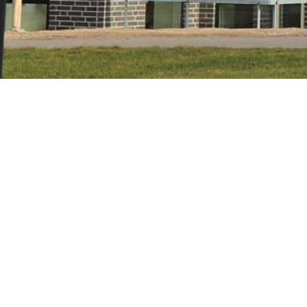
U
Bygh
Sted
Arki
Peri