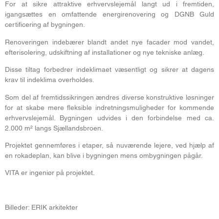
For at sikre attraktive erhvervslejemål langt ud i fremtiden,
igangsættes en omfattende energirenovering og DGNB Guld
certificering af bygningen.
Renoveringen indebærer blandt andet nye facader mod vandet,
efterisolering, udskiftning af installationer og nye tekniske anlæg.
Disse tiltag forbedrer indeklimaet væsentligt og sikrer at dagens
krav til indeklima overholdes.
Som del af fremtidssikringen ændres diverse konstruktive løsninger
for at skabe mere fleksible indretningsmuligheder for kommende
erhvervslejemål. Bygningen udvides i den forbindelse med ca.
2.000 m² langs Sjællandsbroen.
Projektet gennemføres i etaper, så nuværende lejere, ved hjælp af
en rokadeplan, kan blive i bygningen mens ombygningen pågår.
VITA er ingeniør på projektet.
Billeder: ERIK arkitekter