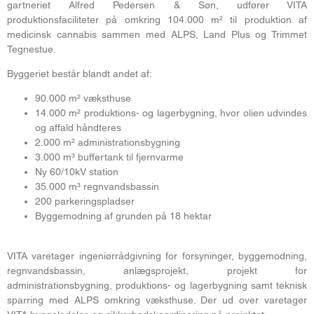
gartneriet Alfred Pedersen & Søn, udfører VITA
produktionsfaciliteter på omkring 104.000 m² til produktion af
medicinsk cannabis sammen med ALPS, Land Plus og Trimmet
Tegnestue.
Byggeriet består blandt andet af:
90.000 m² væksthuse
14.000 m² produktions- og lagerbygning, hvor olien udvindes
og affald håndteres
2.000 m² administrationsbygning
3.000 m³ buffertank til fjernvarme
Ny 60/10kV station
35.000 m³ regnvandsbassin
200 parkeringspladser
Byggemodning af grunden på 18 hektar
VITA varetager ingeniørrådgivning for forsyninger, byggemodning,
regnvandsbassin, anlægsprojekt, projekt for
administrationsbygning, produktions- og lagerbygning samt teknisk
sparring med ALPS omkring væksthuse. Der ud over varetager