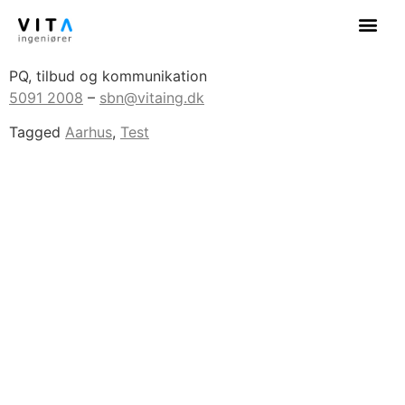
Sofie Bruun Nielsen
PQ, tilbud og kommunikation
5091 2008
–
sbn@vitaing.dk
Tagged
Aarhus
,
Test