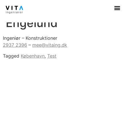
Mathilde Ester
Engelund
Ingeniør – Konstruktioner
2937 2396
–
mee@vitaing.dk
Tagged
København
,
Test