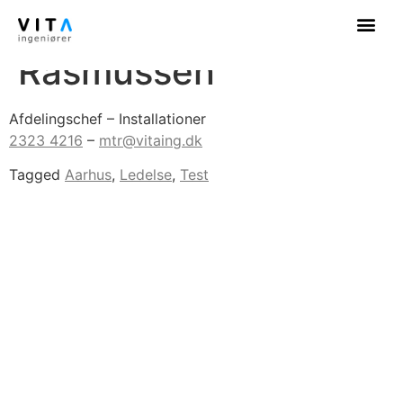
Mathias René Toft
Rasmussen
Afdelingschef – Installationer
2323 4216
–
mtr@vitaing.dk
Tagged
Aarhus
,
Ledelse
,
Test