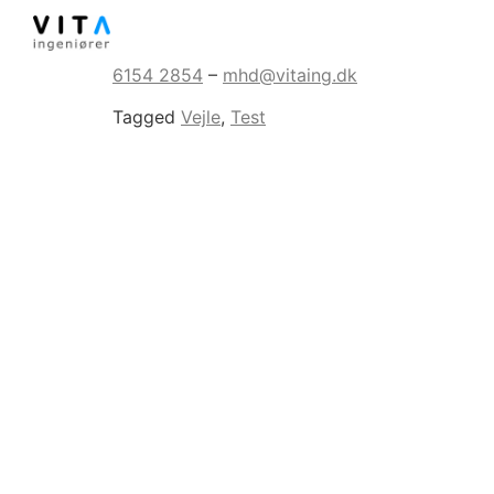
Brandrådgiver
6154 2854
–
mhd@vitaing.dk
Tagged
Vejle
,
Test