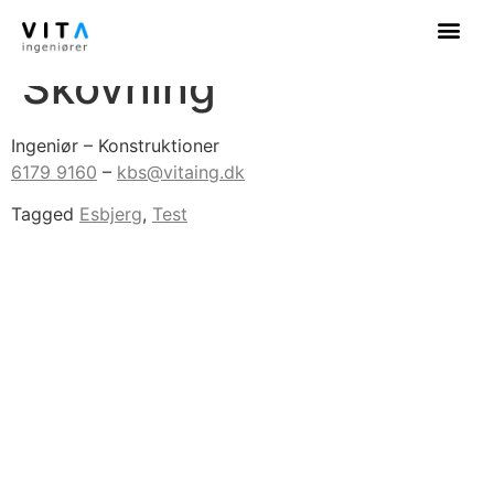
Kasper Betzer
Skovning
Ingeniør – Konstruktioner
6179 9160
–
kbs@vitaing.dk
Tagged
Esbjerg
,
Test