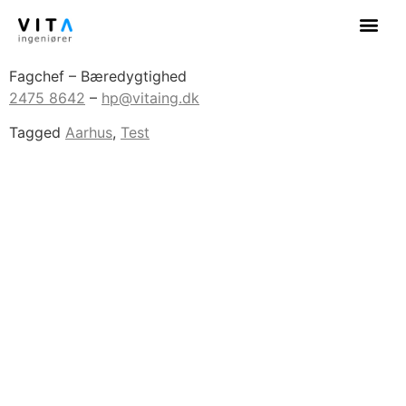
Henrik Poulin
Fagchef – Bæredygtighed
2475 8642
–
hp@vitaing.dk
Tagged
Aarhus
,
Test