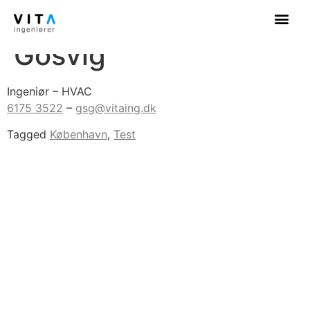
Gitte Sørensen
Gosvig
Ingeniør – HVAC
6175 3522
–
gsg@vitaing.dk
Tagged
København
,
Test