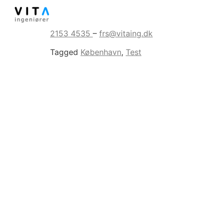
IT-supporter
2153 4535
–
frs@vitaing.dk
Tagged
København
,
Test