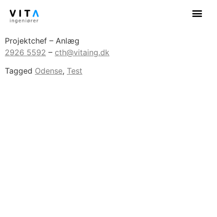
Christopher Thorsing
Projektchef – Anlæg
2926 5592
–
cth@vitaing.dk
Tagged
Odense
,
Test