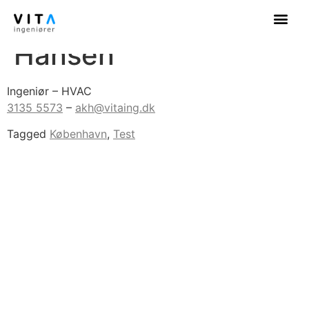
Andreas Kofoed-
Hansen
Ingeniør – HVAC
3135 5573
–
akh@vitaing.dk
Tagged
København
,
Test